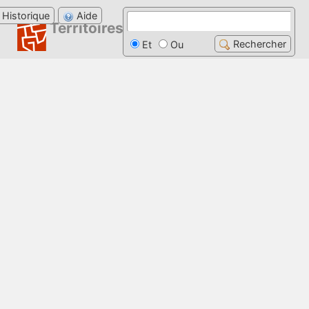
Historique
Aide
Territoires, villes et gouvernance
Rechercher
Et
Ou